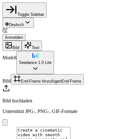
Toggle Sidebar
Deutsch
Anmelden
Bild
Text
Modell
Seedance 1.0 Lite
Bild
End-Frame hinzufügen
End-Frame
Bild hochladen
Unterstützt JPG-, PNG-, GIF-Formate