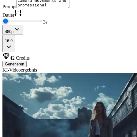
Prompt
Dauer
3
s
480p
16:9
42
Credits
Generieren
KI-Videoergebnis