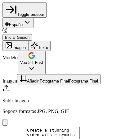
Toggle Sidebar
Español
Iniciar Sesión
Imagen
Texto
Modelo
Veo 3.1 Fast
Imagen
Añadir Fotograma Final
Fotograma Final
Subir Imagen
Soporta formatos JPG, PNG, GIF