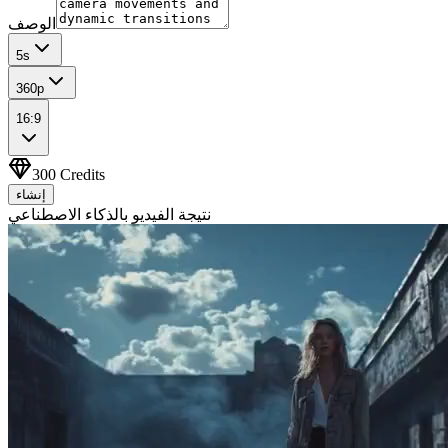
الوصف
5
s
360p
16:9
300
Credits
إنشاء
نتيجة الفيديو بالذكاء الاصطناعي