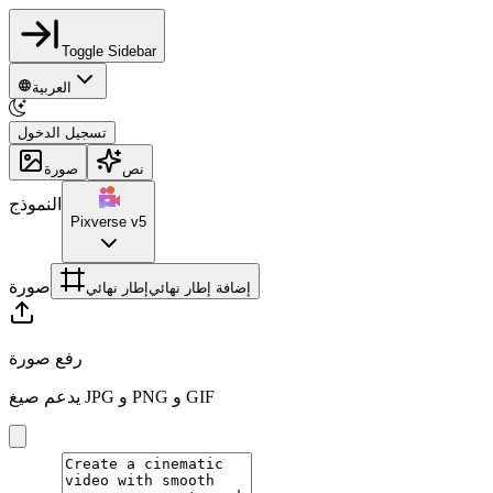
Toggle Sidebar
العربية
تسجيل الدخول
نص
صورة
النموذج
Pixverse v5
صورة
إضافة إطار نهائي
إطار نهائي
رفع صورة
يدعم صيغ JPG و PNG و GIF