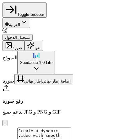
Toggle Sidebar
العربية
تسجيل الدخول
نص
صورة
النموذج
Seedance 1.0 Lite
صورة
إضافة إطار نهائي
إطار نهائي
رفع صورة
يدعم صيغ JPG و PNG و GIF