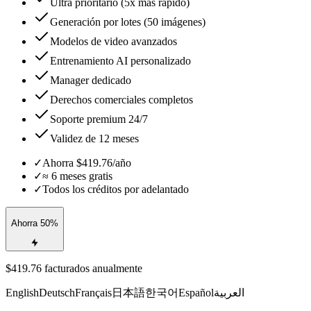
Ultra prioritario (5x más rápido)
Generación por lotes (50 imágenes)
Modelos de video avanzados
Entrenamiento AI personalizado
Manager dedicado
Derechos comerciales completos
Soporte premium 24/7
Validez de 12 meses
✓
Ahorra $419.76/año
✓
≈ 6 meses gratis
✓
Todos los créditos por adelantado
Ahorra 50%
$419.76 facturados anualmente
English
Deutsch
Français
日本語
한국어
Español
العربية