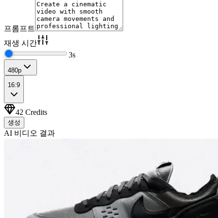
프롬프트
재생 시간
3
s
480p
16:9
42
Credits
생성
AI 비디오 결과