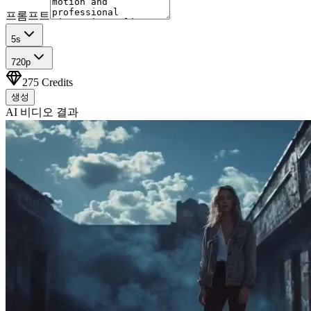
프롬프트
5
s
720p
275
Credits
생성
AI 비디오 결과